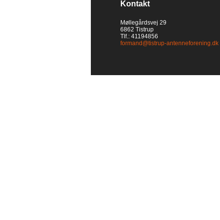
Kontakt
Møllegårdsvej 29
6862 Tistrup
Tlf.: 41194856
formand@tistrup-antenneforening.dk