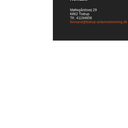
Møllegårdsvej 29
6862 Tistrup
Tlf.: 41194856
formand@tistrup-antenneforening.dk