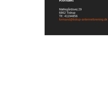
Kontakt
Møllegårdsvej 29
6862 Tistrup
Tlf.: 41194856
formand@tistrup-antenneforening.dk